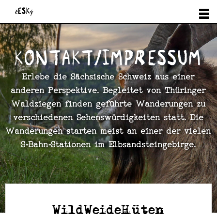
Start
český
Neuigkeiten
Projekte
Kontakt/Impressum
Verein
Erlebe die Sächsische Schweiz aus einer
anderen Perspektive. Begleitet von Thüringer
Waldziegen finden geführte Wanderungen zu
verschiedenen Sehenswürdigkeiten statt. Die
Wanderungen starten meist an einer der vielen
S‑Bahn‑Stationen im Elbsandsteingebirge.
WildWeideHüten